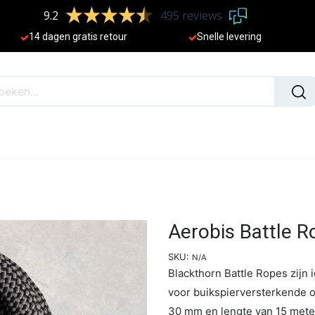
9.2
495 reviews
​
14 dagen gratis retour
Sne
lle levering
N
NIEUW
Aerobis Battle 
SKU:
N/A
Blackthorn Battle Ropes zijn i
voor buikspierversterkende o
30 mm en lengte van 15 mete