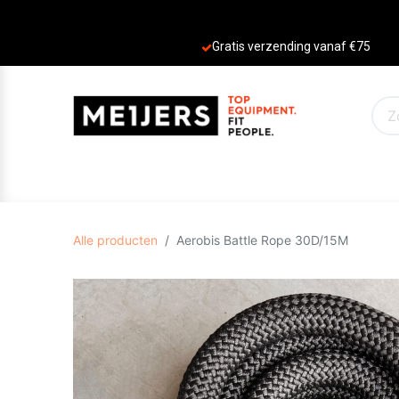
Gratis verzending vanaf €75
PRODUCTEN
AANBIEDINGEN
MERKE
Alle producten
Aerobis Battle Rope 30D/15M