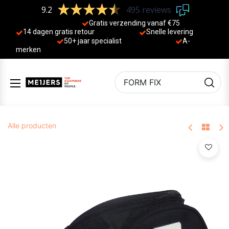
9.2
495 reviews
Gratis verzending vanaf €75
14 dagen gratis retour
Sne
lle levering
50+ jaa
r specialist
A-
merken
Alle producten