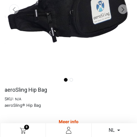
aeroSling Hip Bag
SKU:
N/A
aeroSling® Hip Bag
Meer info
0
NL
€
12,60