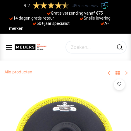
9.2
495 reviews
Gratis verzending vanaf €75
14 dagen gratis retour
Sne
lle levering
50+ jaa
r specialist
A-
merken
Alle producten