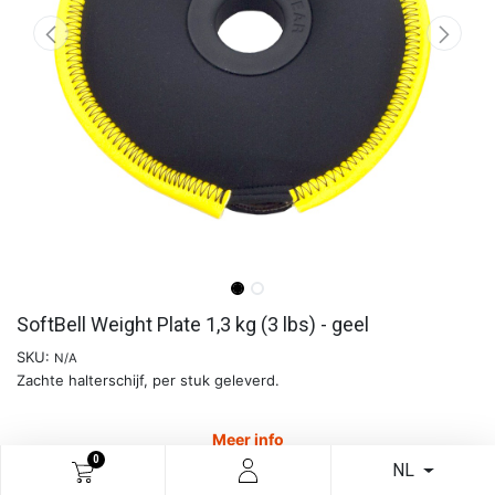
SoftBell Weight Plate 1,3 kg (3 lbs) - geel
SKU:
N/A
Zachte halterschijf, per stuk geleverd.
Meer info
0
NL
€
18,88