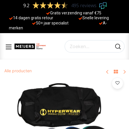
9.2
495 reviews
Gratis verzending vanaf €75
14 dagen gratis retour
Sne
lle levering
50+ jaa
r specialist
A-
merken
Alle producten