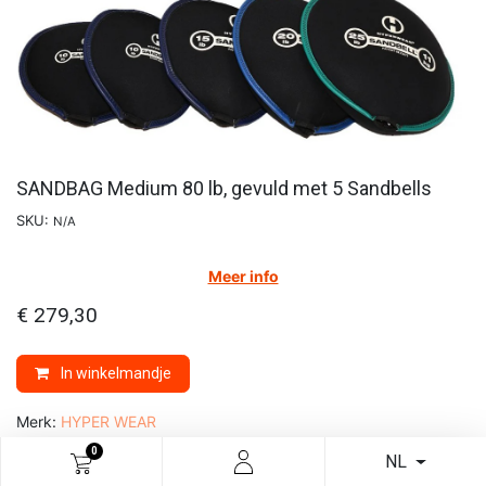
SANDBAG Medium 80 lb, gevuld met 5 Sandbells
SKU:
N/A
Meer info
€
279,30
In winkelmandje
Merk:
HYPER WEAR
0
NL
Gratis verzending vanaf €75