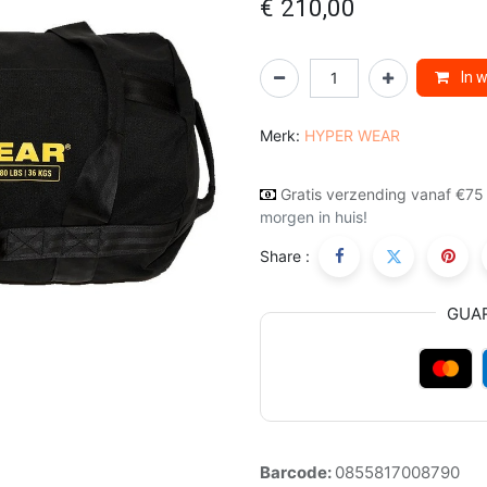
€
210,00
In 
Merk:
HYPER WEAR
Gratis verzending vanaf €75
morgen in huis!
Share :
GUA
Barcode:
0855817008790