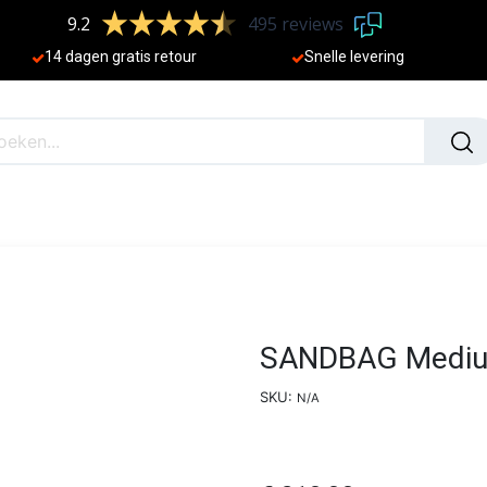
9.2
495 reviews
​
14 dagen gratis retour
Sne
lle levering
N
NIEUW
SANDBAG Medium
SKU:
N/A