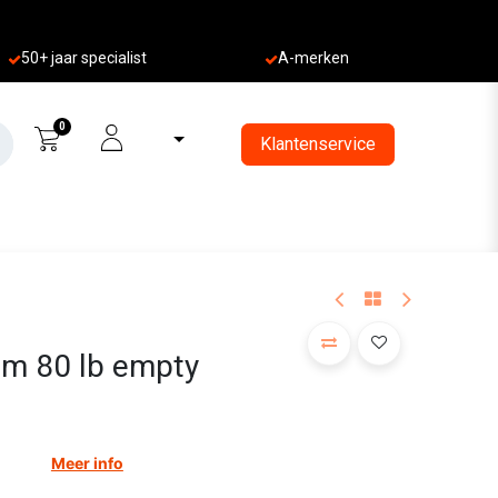
50+ jaa
r specialist
A-merken
0
Klantenservice
 80 lb empty
Meer info