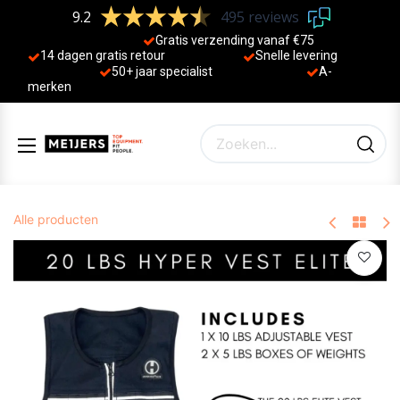
9.2
495 reviews
Gratis verzending vanaf €75
14 dagen gratis retour
Sne
lle levering
50+ jaa
r specialist
A-
merken
Alle producten