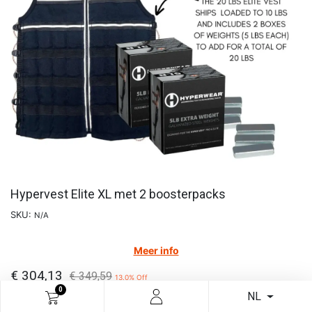
Hypervest Elite XL met 2 boosterpacks
SKU:
N/A
Meer info
€
304,13
€
349,59
13.0
% Off
0
NL