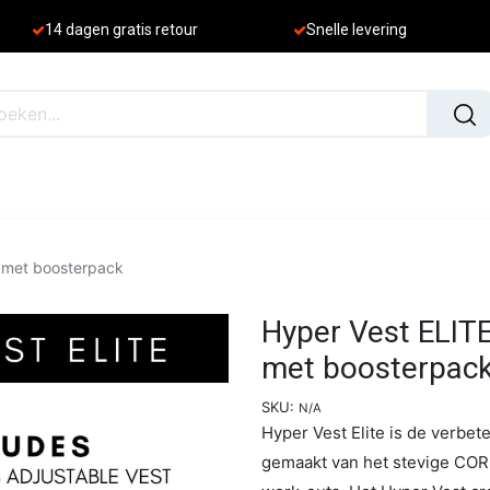
​
14 dagen gratis retour
Sne
lle levering
N
NIEUW
) met boosterpack
Hyper Vest ELITE
met boosterpac
SKU:
N/A
Hyper Vest Elite is de verbete
gemaakt van het stevige COR