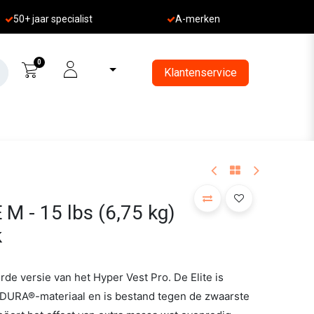
50+ jaa
r specialist
A-merken
0
Klantenservice
 M - 15 lbs (6,75 kg)
k
rde versie van het Hyper Vest Pro. De Elite is
DURA®-materiaal en is bestand tegen de zwaarste