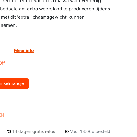
eëert het effect van extra massa wat evenredig
 bedoeld om extra weerstand te produceren tijdens
 met dit ‘extra lichaamsgewicht’ kunnen
oenemen.
Meer info
Off
winkelmandje
EN
14 dagen gratis retour
Voor 13:00u besteld,