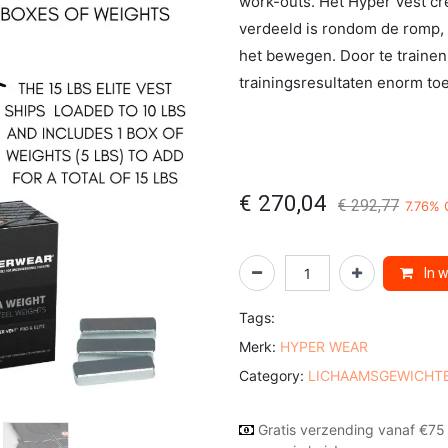
work-outs. Het Hyper Vest cr
verdeeld is rondom de romp,
het bewegen. Door te trainen
trainingsresultaten enorm t
€
270,04
€
292,77
7.76
% 
In 
Tags:
Merk:
HYPER WEAR
Category:
LICHAAMSGEWICHT
Gratis verzending vanaf €75