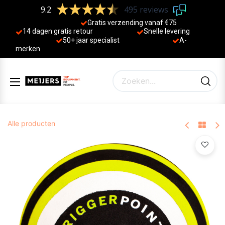
9.2
495 reviews
Gratis verzending vanaf €75
14 dagen gratis retour
Sne
lle levering
50+ jaa
r specialist
A-
merken
Alle producten