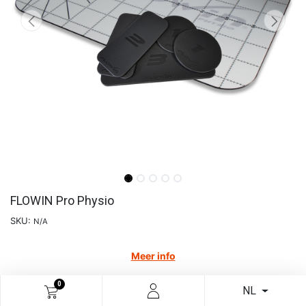
FLOWIN Pro Physio
SKU:
N/A
Meer info
€
205,79
0
NL