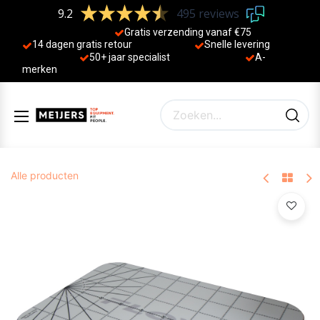
9.2
495 reviews
Gratis verzending vanaf €75
14 dagen gratis retour
Sne
lle levering
50+ jaa
r specialist
A-
merken
Alle producten