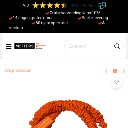
9.2
495 reviews
Gratis verzending vanaf €75
14 dagen gratis retour
Sne
lle levering
50+ jaa
r specialist
A-
merken
Alle producten