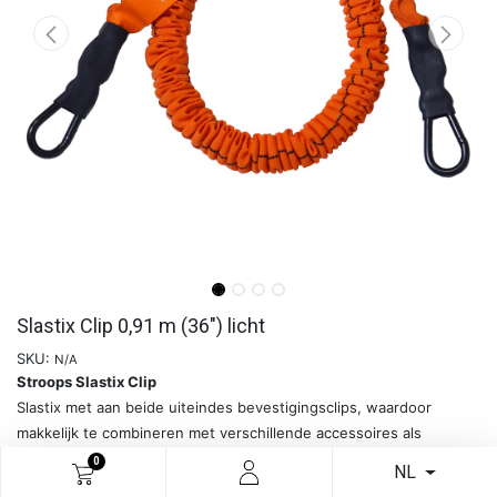
Slastix Clip 0,91 m (36") licht
SKU:
N/A
Stroops Slastix Clip
Slastix met aan beide uiteindes bevestigingsclips, waardoor
makkelijk te combineren met verschillende accessoires als
handvatten, riemen en harnassen.
0
NL
Verkrijgbaar in verschillende lengtes en weerstanden.