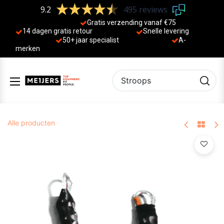
9.2
495 reviews
Gratis verzending vanaf €75
14 dagen gratis retour
Sne
lle levering
50+ jaa
r specialist
A-
merken
Alle producten