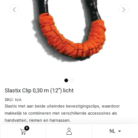
Slastix Clip 0,30 m (12") licht
SKU:
N/A
Slastix met aan beide uiteindes bevestigingsclips, waardoor
makkelijk te combineren met verschillende accessoires als
handvatten, riemen en harnassen.
Verkrijgbaar in verschillende lengtes en weerstanden.
0
NL