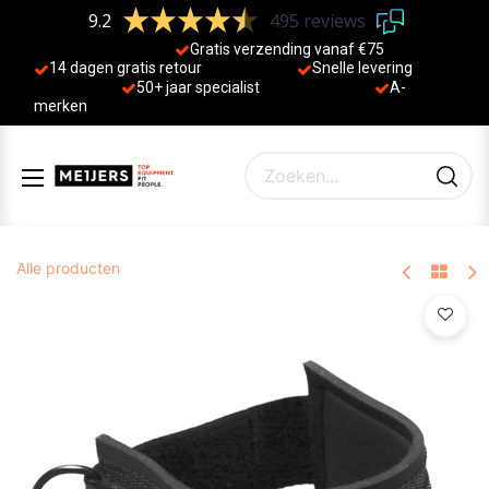
9.2
495 reviews
Gratis verzending vanaf €75
14 dagen gratis retour
Sne
lle levering
50+ jaa
r specialist
A-
merken
Alle producten