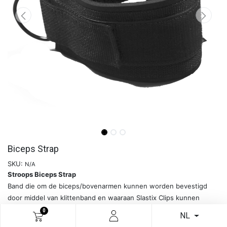
Biceps Strap
SKU:
N/A
Stroops Biceps Strap
Band die om de biceps/bovenarmen kunnen worden bevestigd
door middel van klittenband en waaraan Slastix Clips kunnen
worden vastgemaakt.
0
NL