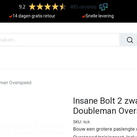
9.2
495 reviews
​
14 dagen gratis retour
Sne
lle levering
N
NIEUW
leman Overspeed
Insane Bolt 2 zw
Doubleman Over
SKU:
N/A
Bouw een grotere paslengte 