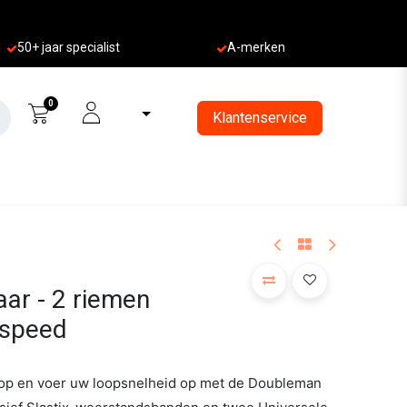
50+ jaa
r specialist
A-merken
0
Klantenservice
aar - 2 riemen
speed
op en voer uw loopsnelheid op met de Doubleman