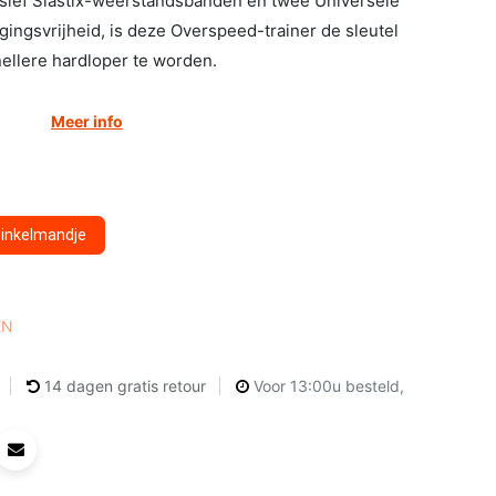
usief Slastix-weerstandsbanden en twee Universele
ngsvrijheid, is deze Overspeed-trainer de sleutel
ellere hardloper te worden.
Meer info
winkelmandje
EN
14 dagen gratis retour
Voor 13:00u besteld,