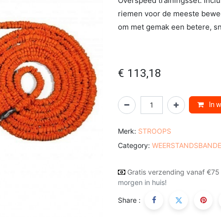
Overspeed trainingsset. Incl
riemen voor de meeste bewegi
om met gemak een betere, sn
€
113,18
In 
Merk:
STROOPS
Category:
WEERSTANDSBAND
Gratis verzending vanaf €75
morgen in huis!
Share :