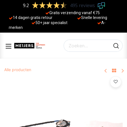
9.2
495 reviews
Gratis verzending vanaf €75
14 dagen gratis retour
Sne
lle levering
50+ jaa
r specialist
A-
merken
Alle producten