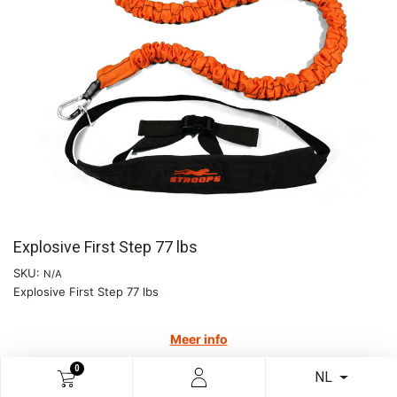
Explosive First Step 77 lbs
SKU:
N/A
Explosive First Step 77 lbs
Meer info
€
127,19
0
NL