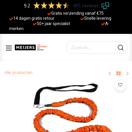
9.2
495 reviews
Gratis verzending vanaf €75
14 dagen gratis retour
Sne
lle levering
50+ jaa
r specialist
A-
merken
Alle producten