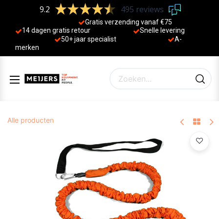
9.2
495 reviews
Gratis verzending vanaf €75
14 dagen gratis retour
Sne
lle levering
50+ jaa
r specialist
A-
merken
Alle producten