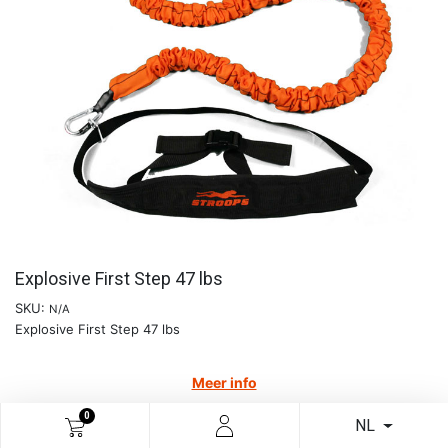
Explosive First Step 47 lbs
SKU:
N/A
Explosive First Step 47 lbs
Meer info
€
115,29
0
NL