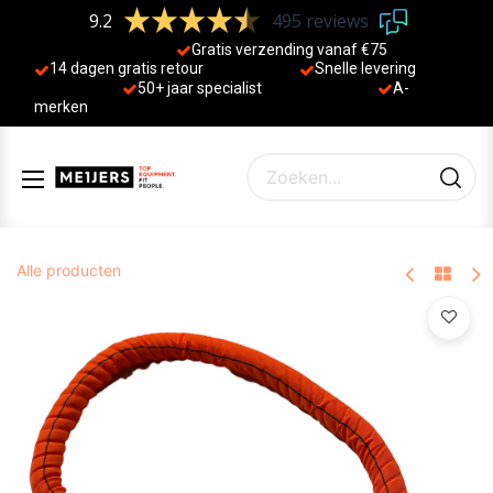
9.2
495 reviews
Gratis verzending vanaf €75
14 dagen gratis retour
Sne
lle levering
50+ jaa
r specialist
A-
merken
Alle producten