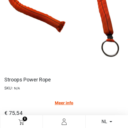
Stroops Power Rope
SKU:
N/A
Meer info
€
75,54
0
NL