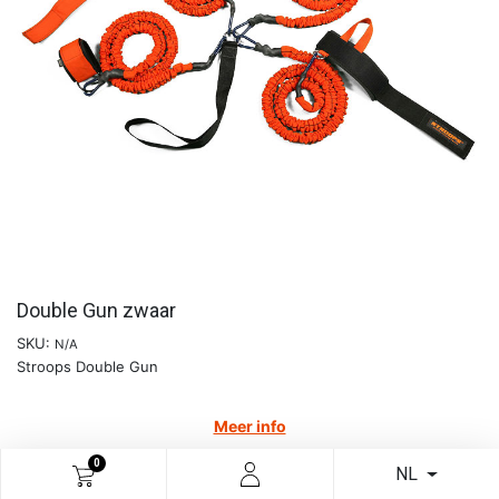
Double Gun zwaar
SKU:
N/A
Stroops Double Gun
Meer info
€
208,22
0
NL