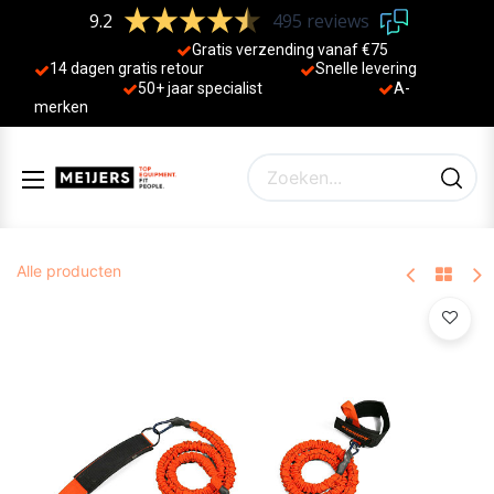
9.2
495 reviews
Gratis verzending vanaf €75
14 dagen gratis retour
Sne
lle levering
50+ jaa
r specialist
A-
merken
Alle producten