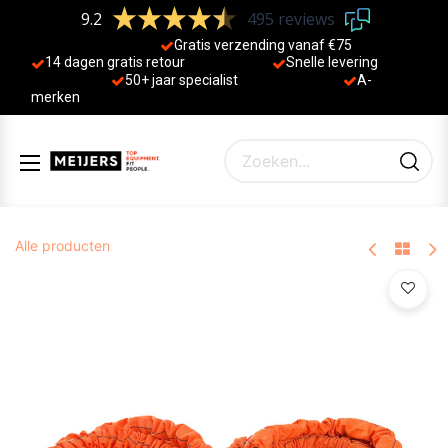
9.2
495 reviews
Gratis verzending vanaf €75
14 dagen gratis retour
Sne
lle levering
50+ jaa
r specialist
A-
merken
Alle producten