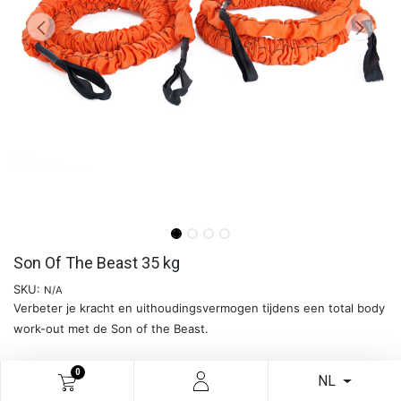
Son Of The Beast 35 kg
SKU:
N/A
Verbeter je kracht en uithoudingsvermogen tijdens een total body
work-out met de Son of the Beast.
2 Slastix (elk 3 m) met handvatten (zwart).
0
NL
Per paar geleverd.