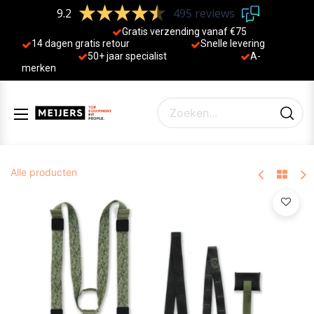
9.2
495 reviews
Gratis verzending vanaf €75
14 dagen gratis retour
Sne
lle levering
50+ jaa
r specialist
A-
merken
Alle producten