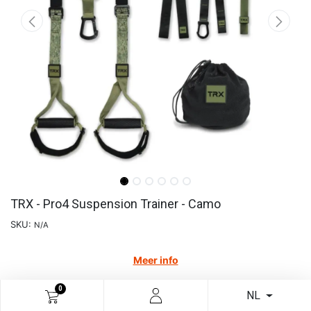
TRX - Pro4 Suspension Trainer - Camo
SKU:
N/A
Meer info
€
240,49
0
NL