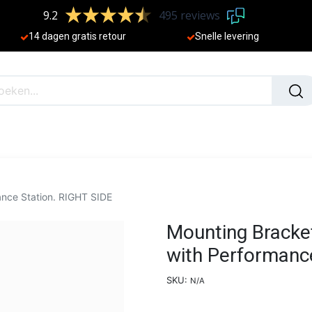
9.2
495 reviews
​
14 dagen gratis retour
Sne
lle levering
N
NIEUW
ance Station. RIGHT SIDE
Mounting Bracket
with Performanc
SKU:
N/A