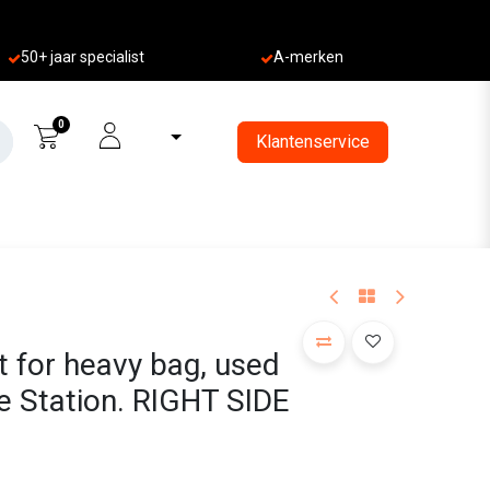
50+ jaa
r specialist
A-merken
0
Klantenservice
 for heavy bag, used
e Station. RIGHT SIDE