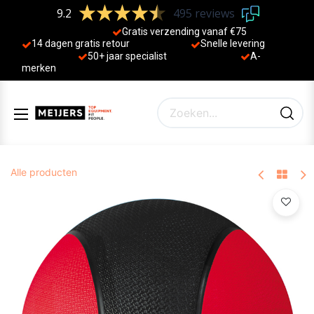
9.2
495 reviews
Gratis verzending vanaf €75
14 dagen gratis retour
Sne
lle levering
50+ jaa
r specialist
A-
merken
Alle producten