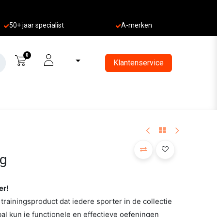
50+ jaa
r specialist
A-merken
0
Klantenservice
kg
er!
trainingsproduct dat iedere sporter in de collectie
l kun je functionele en effectieve oefeningen