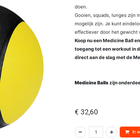
doen.
Gooien, squads, lunges zijn 
mogelijk zijn. Je kunt einde
effectiever door het gewicht 
Koop nu een Medicine Ball en 
toegang tot een workout in d
direct aan de slag met de Me
Medicine Balls
zijn onderde
€
32,60
In 