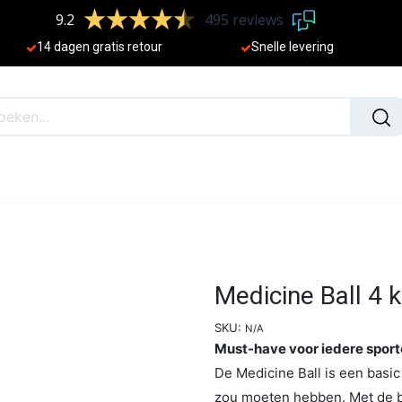
9.2
495 reviews
​
14 dagen gratis retour
Sne
lle levering
N
NIEUW
Medicine Ball 4 
SKU:
N/A
Must-have voor iedere sport
De Medicine Ball is een basic 
zou moeten hebben. Met de ba