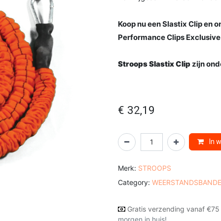
Koop nu een Slastix Clip en
Performance Clips Exclusive
Stroops Slastix Clip
zijn on
€
32,19
In 
Merk:
STROOPS
Category:
WEERSTANDSBAND
Gratis verzending vanaf €75
morgen in huis!