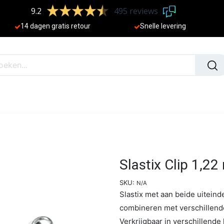
9.2
495 reviews
​
14 dagen gratis retour
Sne
lle levering
N
NIEUW
Slastix Clip 1,22
SKU:
N/A
Slastix met aan beide uiteind
combineren met verschillende
Verkrijgbaar in verschillend