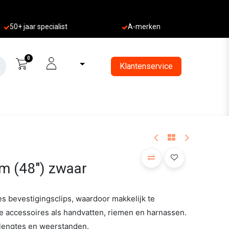
50+ jaa
r specialist
A-merken
0
Klantenservice
 m (48") zwaar
es bevestigingsclips, waardoor makkelijk te
 accessoires als handvatten, riemen en harnassen.
e lengtes en weerstanden.