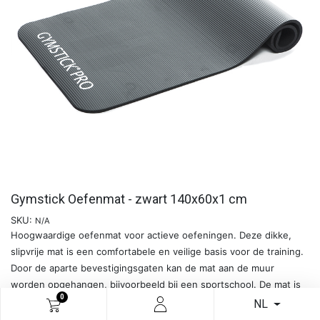
Gymstick Oefenmat - zwart 140x60x1 cm
SKU:
N/A
Hoogwaardige oefenmat voor actieve oefeningen. Deze dikke,
slipvrije mat is een comfortabele en veilige basis voor de training.
Door de aparte bevestigingsgaten kan de mat aan de muur
worden opgehangen, bijvoorbeeld bij een sportschool. De mat is
0
gemaakt van milieuvriendelijk NBR-materiaal.
NL