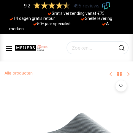
9.2
495 reviews
Gratis verzending vanaf €75
14 dagen gratis retour
Sne
lle levering
50+ jaa
r specialist
A-
merken
Alle producten