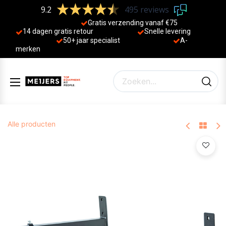
9.2
495 reviews
Gratis verzending vanaf €75
14 dagen gratis retour
Sne
lle levering
50+ jaa
r specialist
A-
merken
Alle producten