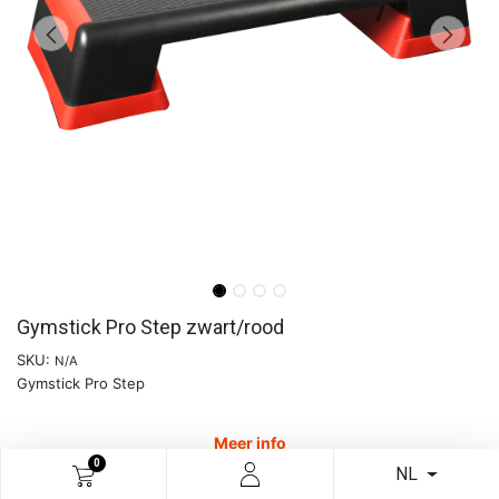
Gymstick Pro Step zwart/rood
SKU:
N/A
Gymstick Pro Step
Meer info
0
NL
€
111,57