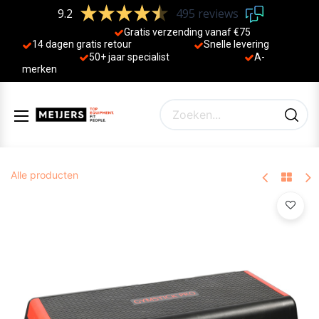
9.2
495 reviews
Gratis verzending vanaf €75
14 dagen gratis retour
Sne
lle levering
50+ jaa
r specialist
A-
merken
Alle producten