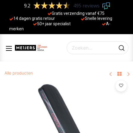
9.2
495 reviews
Gratis verzending vanaf €75
14 dagen gratis retour
Sne
lle levering
50+ jaa
r specialist
A-
merken
Alle producten