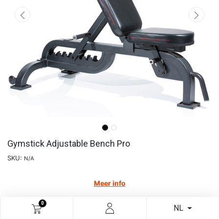
Gymstick Adjustable Bench Pro
SKU:
N/A
Meer info
€
412,40
0
NL