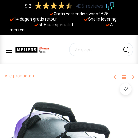
9.2
495 reviews
Gratis verzending vanaf €75
14 dagen gratis retour
Sne
lle levering
50+ jaa
r specialist
A-
merken
Alle producten