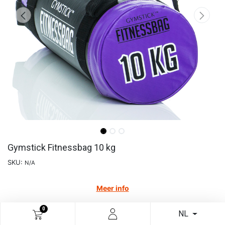
Gymstick Fitnessbag 10 kg
SKU:
N/A
Meer info
€
86,69
0
NL