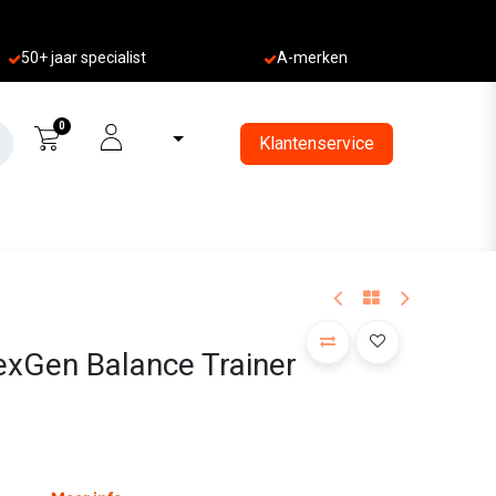
50+ jaa
r specialist
A-merken
0
Klantenservice
Gen Balance Trainer