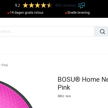
9.2
495 reviews
​
14 dagen gratis retour
Sne
lle levering
N
NIEUW
 Pink
BOSU® Home Nex
Pink
SKU:
N/A