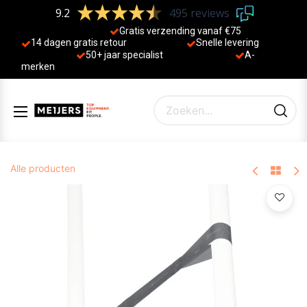
9.2
495 reviews
Gratis verzending vanaf €75
14 dagen gratis retour
Sne
lle levering
50+ jaa
r specialist
A-
merken
Alle producten