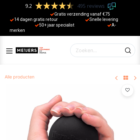
9.2
495 reviews
Gratis verzending vanaf €75
14 dagen gratis retour
Sne
lle levering
50+ jaa
r specialist
A-
merken
Alle producten