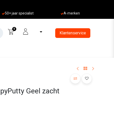
50+ jaa
r specialist
A-merken
0
Klantenservice
pyPutty Geel zacht