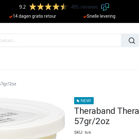
9.2
495 reviews
​
14 dagen gratis retour
Sne
lle levering
N
NIEUW
57gr/2oz
NEW!
Theraband Thera
57gr/2oz
SKU:
N/A