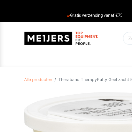
Gratis verzending vanaf €75
PRODUCTEN
AANBIEDINGEN
MERKE
Alle producten
Theraband TherapyPutty Geel zacht 