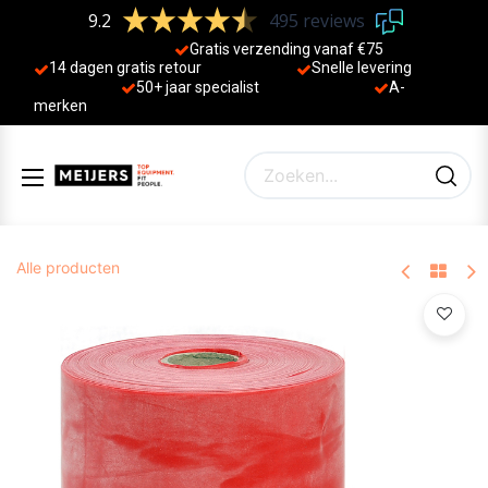
9.2
495 reviews
Gratis verzending vanaf €75
14 dagen gratis retour
Sne
lle levering
50+ jaa
r specialist
A-
merken
Alle producten