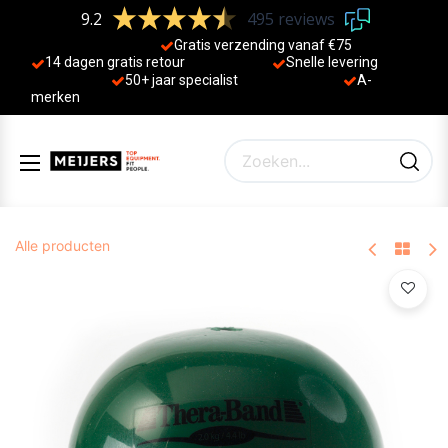
9.2
495 reviews
Gratis verzending vanaf €75
14 dagen gratis retour
Sne
lle levering
50+ jaa
r specialist
A-
merken
Alle producten