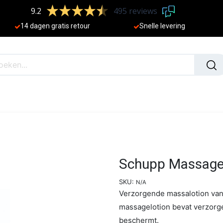
9.2
495 reviews
​
14 dagen gratis retour
Sne
lle levering
N
NIEUW
Schupp Massage
SKU:
N/A
Verzorgende massalotion van 
massagelotion bevat verzorge
beschermt.