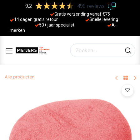
9.2
495 reviews
Gratis verzending vanaf €75
14 dagen gratis retour
Sne
lle levering
50+ jaa
r specialist
A-
merken
Alle producten