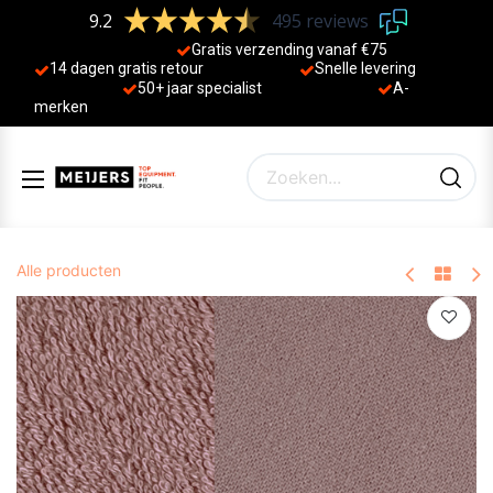
9.2
495 reviews
Gratis verzending vanaf €75
14 dagen gratis retour
Sne
lle levering
50+ jaa
r specialist
A-
merken
Alle producten