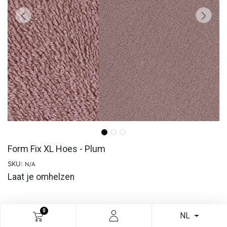
Form Fix XL Hoes - Plum
SKU:
N/A
Laat je omhelzen
Meer info
0
NL
€
27,49