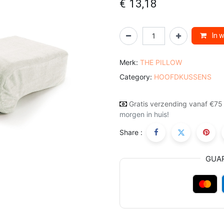
€
13,18
In 
Merk:
THE PILLOW
Category:
HOOFDKUSSENS
Gratis verzending vanaf €75
morgen in huis!
Share :
GUA