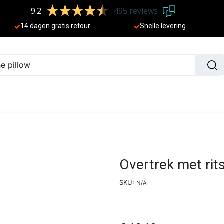
9.2
495 reviews
​
14 dagen gratis retour
Sne
lle levering
N
NIEUW
Overtrek met rit
SKU:
N/A