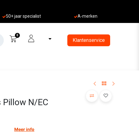
50+ jaa
r specialist
A-merken
0
Klantenservice
s Pillow N/EC
Meer info