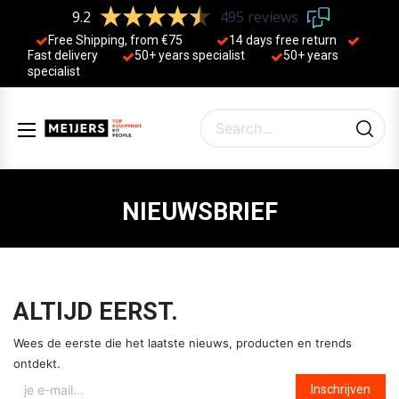
9.2
495 reviews
Free Shipping, from €75
14 days free return
Fast delivery
50+ years ​specialist
50+ years ​
specialist
NIEUWSBRIEF
ALTIJD EERST.
Wees de eerste die het laatste nieuws, producten en trends
ontdekt.
Inschrijven