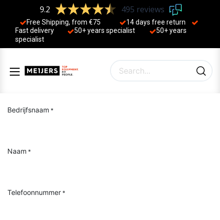
9.2
495 reviews
Free Shipping, from €75
14 days free return
Fast delivery
50+ years ​specialist
50+ years ​
specialist
Bedrijfsnaam
*
Naam
*
Telefoonnummer
*