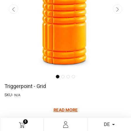
Triggerpoint - Grid
SKU:
N/A
READ MORE
€
32,98
0
DE