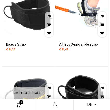
Biceps Strap
All legs 3-ring ankle strap
€
24,30
€
21,45
NICHT AUF LAGER
0
DE