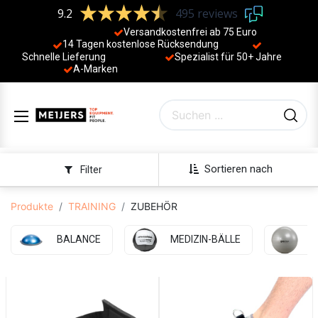
9.2
495 reviews
Versandkostenfrei ab 75 Euro
14 Tagen kostenlose Rücksendung
Schnelle Lieferung
Spezialist für 50+ Jahre
​
A-Marken
Sortieren nach
Filter
Produkte
TRAINING
ZUBEHÖR
BALANCE
MEDIZIN-BÄLLE
B