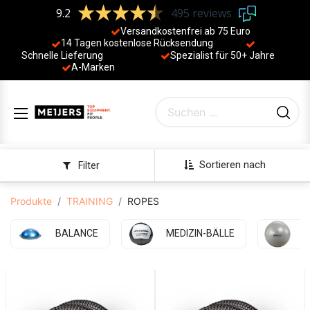
9.2
495 reviews
Versandkostenfrei ab 75 Euro
14 Tagen kostenlose Rücksendung
Schnelle Lieferung
Spezialist für 50+ Jahre
​
A-Marken
Sortieren nach
Filter
Produkte
TRAINING
ROPES
BALANCE
MEDIZIN-BÄLLE
B