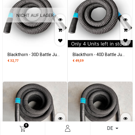
NICHT AUF LAGER
Only
4
Units left in stock.
Blackthorn - 30D Battle Jump Rope
Blackthorn - 40D Battle Jump Rope
€
32,77
€
49,59
0
DE