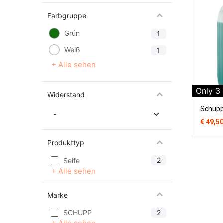
Farbgruppe
Grün
1
Weiß
1
+ Alle sehen
Only
3
Widerstand
€
49,5
Produkttyp
2
Seife
+ Alle sehen
Marke
2
SCHUPP
+ Alle sehen