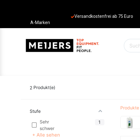
Versandkostenfrei ab 75 Euro
A-Marken
PRODUKTE
ANGEBOTE
MARKEN
2
Produkt(e)
Produkte
Stufe
Sehr
1
schwer
+ Alle sehen