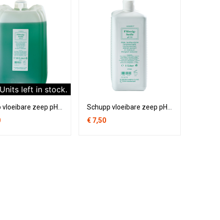
Units left in stock.
Schupp vloeibare zeep pH 5,8 - 10 liter
Schupp vloeibare zeep pH 5,8 - 1 liter
0
€
7,50