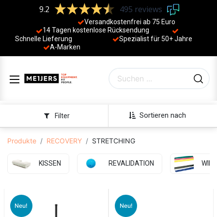
9.2
495 reviews
Versandkostenfrei ab 75 Euro
14 Tagen kostenlose Rücksendung
Schnelle Lieferung
Spezialist für 50+ Jahre
​
A-Marken
Sortieren nach
Filter
Produkte
RECOVERY
STRETCHING
KISSEN
REVALIDATION
WID
Neu!
Neu!