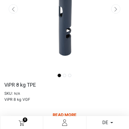
ViPR 8 kg TPE
SKU:
N/A
ViPR 8 kg VGF
READ MORE
0
DE
€
188,39