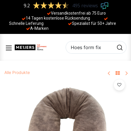
9.2
495 reviews
Versandkostenfrei ab 75 Euro
14 Tagen kostenlose Rücksendung
Schnelle Lieferung
Spezialist für 50+ Jahre
​
A-Marken
Alle Produkte