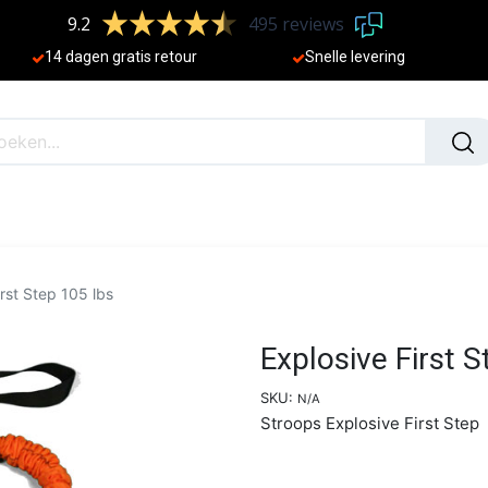
9.2
495 reviews
​
14 dagen gratis retour
Sne
lle levering
N
NIEUW
irst Step 105 lbs
Explosive First S
SKU:
N/A
Stroops Explosive First Step