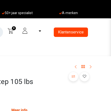
50+ jaa
r specialist
A-merken
0
Klantenservice
tep 105 lbs
Meer info