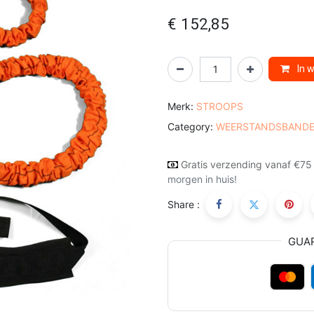
€
152,85
In 
Merk:
STROOPS
Category:
WEERSTANDSBAND
Gratis verzending vanaf €75
morgen in huis!
Share :
GUA