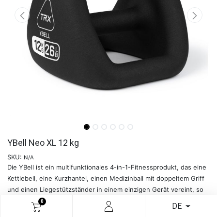
YBell Neo XL 12 kg
SKU:
N/A
Die YBell ist ein multifunktionales 4-in-1-Fitnessprodukt, das eine
Kettlebell, eine Kurzhantel, einen Medizinball mit doppeltem Griff
und einen Liegestützständer in einem einzigen Gerät vereint, so
dass Sie endlos variieren und einzigartige YBell-Übungen
0
DE
durchführen können.